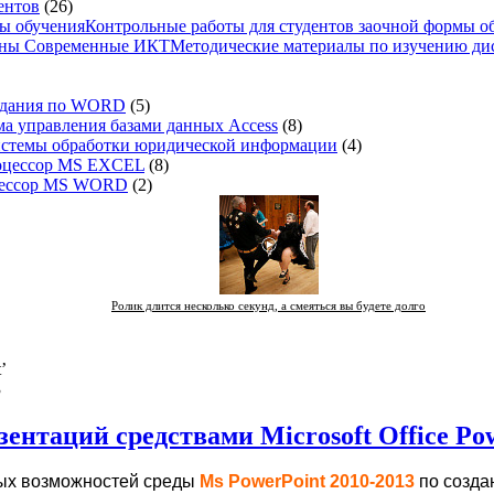
ентов
(26)
Контрольные работы для студентов заочной формы о
Методические материалы по изучению д
адания по WORD
(5)
а управления базами данных Access
(8)
стемы обработки юридической информации
(4)
оцессор MS EXCEL
(8)
цессор MS WORD
(2)
Ролик длится несколько секунд, а смеяться вы будете долго
t
’
3
ентаций средствами Microsoft Office Pow
ых возможностей среды
Ms PowerPoint 2010-2013
по созда