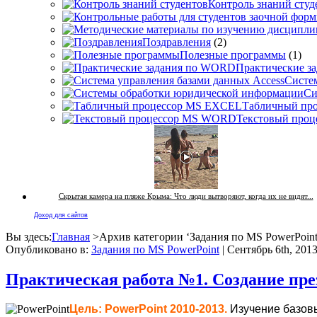
Контроль знаний студ
Поздравления
(2)
Полезные программы
(1)
Практические з
Систем
Си
Табличный пр
Текстовый про
Скрытая камера на пляже Крыма: Что люди вытворяют, когда их не видят...
Доход для сайтов
Вы здесь:
Главная
>Архив категории ‘
Задания по MS PowerPoin
Опубликовано в:
Задания по MS PowerPoint
| Сентябрь 6th, 201
Практическая работа №1. Создание през
Цель: PowerPoint 2010-2013.
Изучение базов