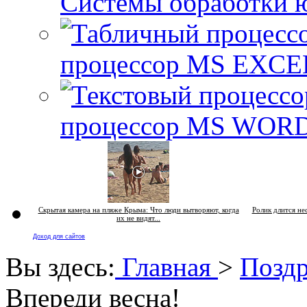
Системы обработки 
процессор MS EXCE
процессор MS WOR
Скрытая камера на пляже Крыма: Что люди вытворяют, когда
Ролик длится нес
их не видят...
Доход для сайтов
Вы здесь:
Главная
>
Поздр
Впереди весна!