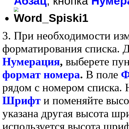
Абзац
, кнопка
Нумер
3. При необходимости из
форматирования списка. Д
Нумерация
,
выберете пу
формат номера
.
В поле
Ф
рядом с номером списка.
Шрифт
и поменяйте выс
указана другая высота шр
используется высота шри