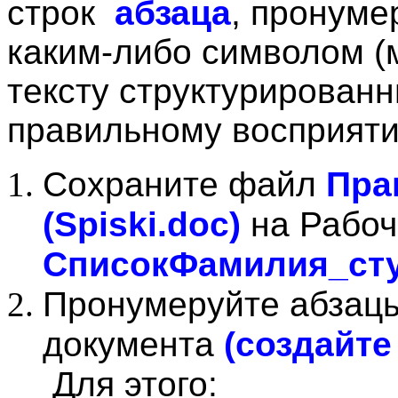
строк
абзаца
, пронум
каким-либо символом (
тексту структурированн
правильному восприяти
Сохраните файл
Пра
(Spiski.doc)
на Рабоч
Список
Фамилия_ст
Пронумеруйте абзацы
документа
(создайте
Для этого: