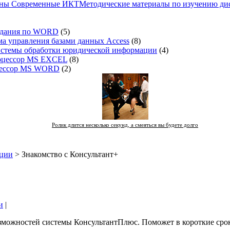
Методические материалы по изучению д
адания по WORD
(5)
а управления базами данных Access
(8)
стемы обработки юридической информации
(4)
оцессор MS EXCEL
(8)
цессор MS WORD
(2)
Ролик длится несколько секунд, а смеяться вы будете долго
ации
> Знакомство с Консультант+
и
|
зможностей системы КонсультантПлюс. Поможет в короткие сро