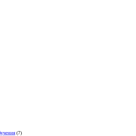
бучения
(7)