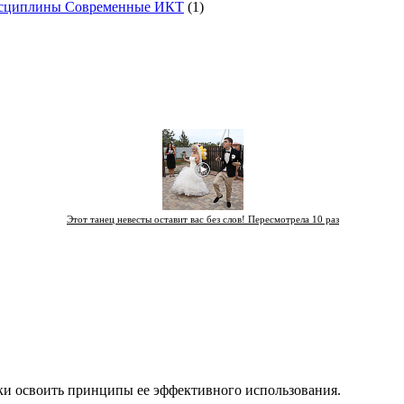
исциплины Современные ИКТ
(1)
Этот танец невесты оставит вас без слов! Пересмотрела 10 раз
ки освоить принципы ее эффективного использования.