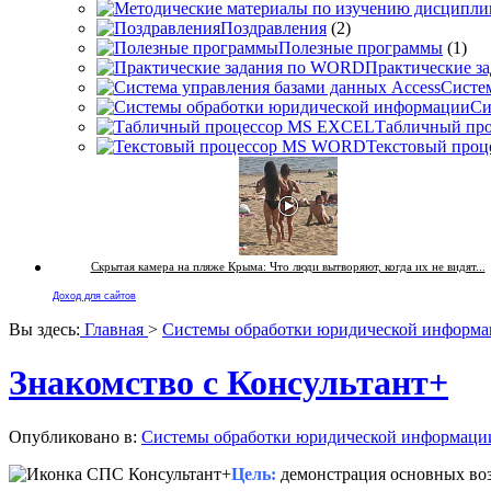
Поздравления
(2)
Полезные программы
(1)
Практические з
Систем
Си
Табличный пр
Текстовый про
Скрытая камера на пляже Крыма: Что люди вытворяют, когда их не видят...
Доход для сайтов
Вы здесь:
Главная
>
Системы обработки юридической информ
Знакомство с Консультант+
Опубликовано в:
Системы обработки юридической информаци
Цель:
демонстрация основных во