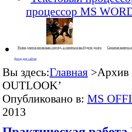
процессор MS WOR
Ролик длится несколько секунд, а смеяться вы будете долго
Скрытая камера н
Доход для сайтов
Вы здесь:
Главная
>Архив к
OUTLOOK
’
Опубликовано в:
MS OFF
2013
Практическая работа